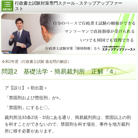
行政書士試験対策専門スクール - ステップアップファー
スト
MENU
令和2年度（行政書士試験 過去問の解説）
問題2 基礎法学・簡易裁判所 正解「4」
ア【誤り】＜初出題＞
「禁固刑および懲役刑」が×。
「禁固刑」にすると〇。
裁判所法33条2項・3項にある通り、簡易裁判所は、禁固以上の刑
を科すことができないので、禁固刑を科す場合、事件を地方裁判
所に移す必要があります。