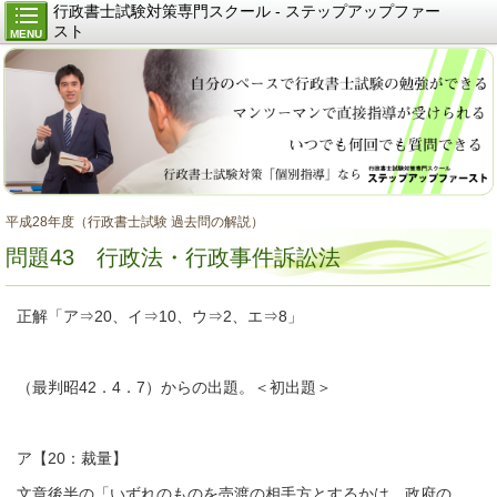
行政書士試験対策専門スクール - ステップアップファー
スト
MENU
平成28年度（行政書士試験 過去問の解説）
問題43 行政法・行政事件訴訟法
正解「ア⇒20、イ⇒10、ウ⇒2、エ⇒8」
（最判昭42．4．7）からの出題。＜初出題＞
ア【20：裁量】
文章後半の「いずれのものを売渡の相手方とするかは、政府の