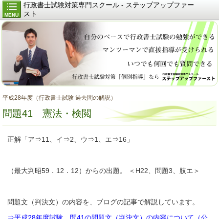
行政書士試験対策専門スクール - ステップアップファー
スト
MENU
平成28年度（行政書士試験 過去問の解説）
問題41 憲法・検閲
正解「ア⇒11、イ⇒2、ウ⇒1、エ⇒16」
（最大判昭59．12．12）からの出題。 ＜H22、問題3、肢エ＞
問題文（判決文）の内容を、ブログの記事で解説しています。
⇒平成28年度試験、問41の問題文（判決文）の内容について（公