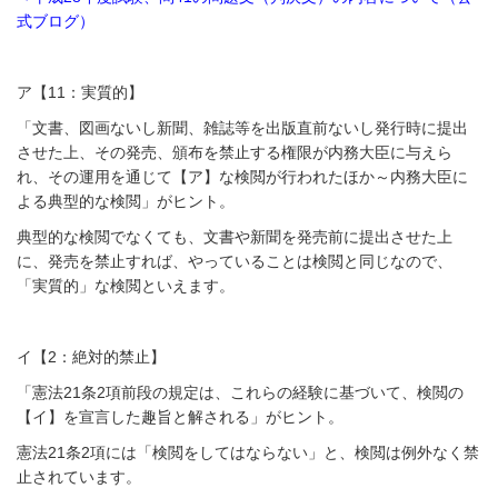
式ブログ）
ア【11：実質的】
「文書、図画ないし新聞、雑誌等を出版直前ないし発行時に提出
させた上、その発売、頒布を禁止する権限が内務大臣に与えら
れ、その運用を通じて【ア】な検閲が行われたほか～内務大臣に
よる典型的な検閲」がヒント。
典型的な検閲でなくても、文書や新聞を発売前に提出させた上
に、発売を禁止すれば、やっていることは検閲と同じなので、
「実質的」な検閲といえます。
イ【2：絶対的禁止】
「憲法21条2項前段の規定は、これらの経験に基づいて、検閲の
【イ】を宣言した趣旨と解される」がヒント。
憲法21条2項には「検閲をしてはならない」と、検閲は例外なく禁
止されています。