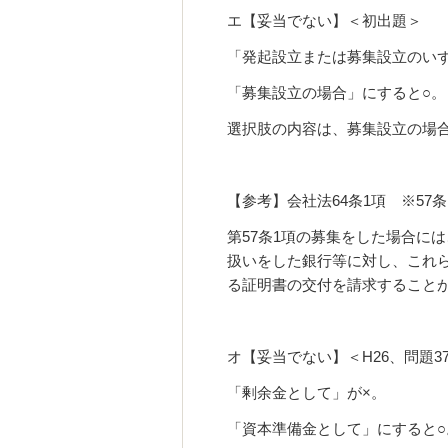
エ【妥当でない】＜初出題＞
「発起設立または募集設立のい
「募集設立の場合」にすると○。
選択肢の内容は、募集設立の場
【参考】会社法64条1項 ※57
第57条1項の募集をした場合に
扱いをした銀行等に対し、これ
る証明書の交付を請求すること
オ【妥当でない】＜H26、問題3
「剰余金として」が×。
「資本準備金として」にすると○