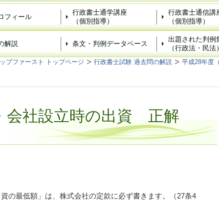
行政書士通学講座
行政書士通信講
ロフィール
（個別指導）
（個別指導）
出題された判例
の解説
条文・判例データベース
（行政法・民法
ップファースト トップページ
行政書士試験 過去問の解説
平成28年度
）
・会社設立時の出資 正解
出資の最低額」は、株式会社の定款に必ず書きます。（27条4