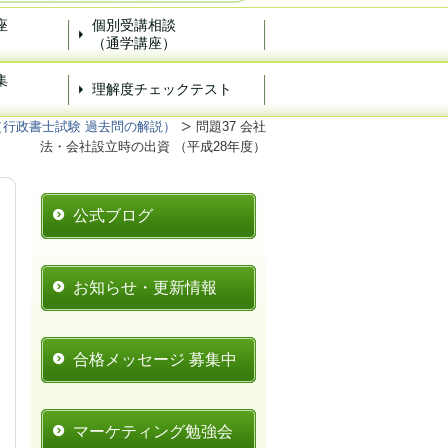
座
個別受講相談
（通学講座）
集
理解度チェックテスト
）
（行政書士試験 過去問の解説）
問題37 会社
法・会社設立時の出資 （平成28年度）
公式ブログ
お知らせ・更新情報
合格メッセージ 募集中
マーケティング勉強会