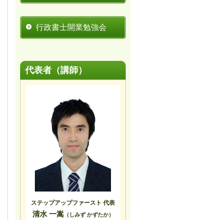
行政書士開業勉強会
代表者（講師）
ステップアップファースト 代表
清水 一嵩
（しみず かずたか）