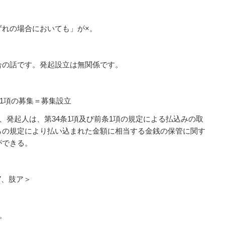
ずれの場合においても」が×。
合の話です。発起設立は無関係です。
条1項の募集＝募集設立
は、発起人は、第34条1項及び前条1項の規定による払込みの取
らの規定により払い込まれた金額に相当する金銭の保管に関す
ができる。
7、肢ア＞
。