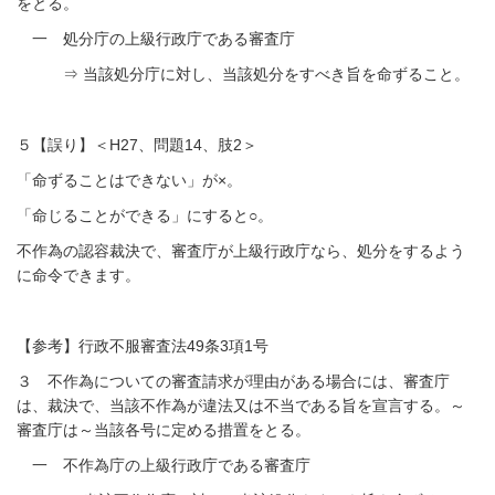
をとる。
一 処分庁の上級行政庁である審査庁
⇒ 当該処分庁に対し、当該処分をすべき旨を命ずること。
５【誤り】＜H27、問題14、肢2＞
「命ずることはできない」が×。
「命じることができる」にすると○。
不作為の認容裁決で、審査庁が上級行政庁なら、処分をするよう
に命令できます。
【参考】行政不服審査法49条3項1号
３ 不作為についての審査請求が理由がある場合には、審査庁
は、裁決で、当該不作為が違法又は不当である旨を宣言する。～
審査庁は～当該各号に定める措置をとる。
一 不作為庁の上級行政庁である審査庁