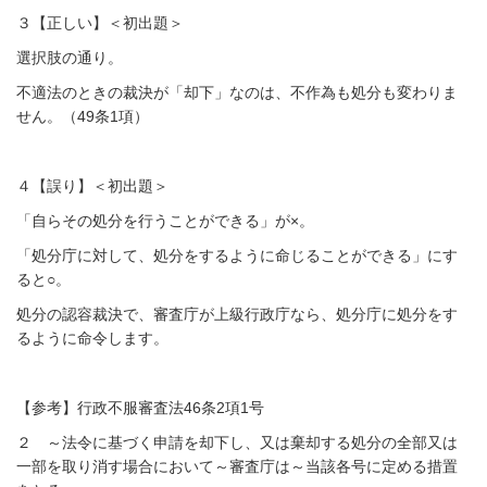
３【正しい】＜初出題＞
選択肢の通り。
不適法のときの裁決が「却下」なのは、不作為も処分も変わりま
せん。（49条1項）
４【誤り】＜初出題＞
「自らその処分を行うことができる」が×。
「処分庁に対して、処分をするように命じることができる」にす
ると○。
処分の認容裁決で、審査庁が上級行政庁なら、処分庁に処分をす
るように命令します。
【参考】行政不服審査法46条2項1号
２ ～法令に基づく申請を却下し、又は棄却する処分の全部又は
一部を取り消す場合において～審査庁は～当該各号に定める措置