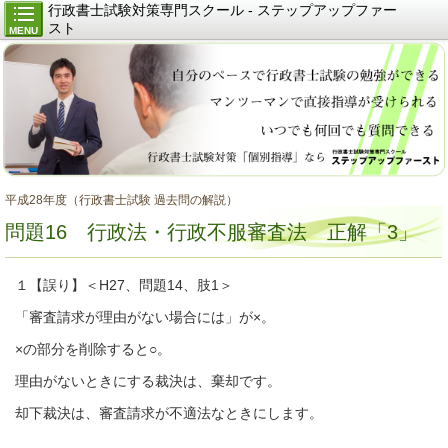
行政書士試験対策専門スクール - ステップアップファー
スト
MENU
平成28年度（行政書士試験 過去問の解説）
問題16 行政法・行政不服審査法 正解「3」
１【誤り】＜H27、問題14、肢1＞
「審査請求が理由がない場合には」が×。
×の部分を削除すると○。
理由がないときにする裁決は、棄却です。
却下裁決は、審査請求が不適法なときにします。