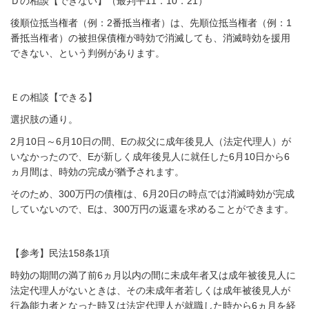
Ｄの相談【できない】（最判平11．10．21）
後順位抵当権者（例：
2番抵当権者
）は、先順位抵当権者（例：
1
番抵当権者
）の
被担保債権が時効で消滅しても、消滅時効を援用
できない、という判例があります。
Ｅの相談【できる】
選択肢の通り。
2月10日～6月10日の間、Eの叔父に成年後見人（法定代理人）が
いなかったので、Eが新しく成年後見人に就任した6月10日から6
ヵ月間は、時効の完成が猶予されます。
そのため、300万円の債権は、6月20日の時点では消滅時効が完成
していないので、Eは、300万円の返還を求めることができます。
【参考】民法158条1項
時効の期間の満了前6ヵ月以内の間に未成年者又は成年被後見人に
法定代理人がないときは、その未成年者若しくは成年被後見人が
行為能力者となった時又は法定代理人が就職した時から6ヵ月を経