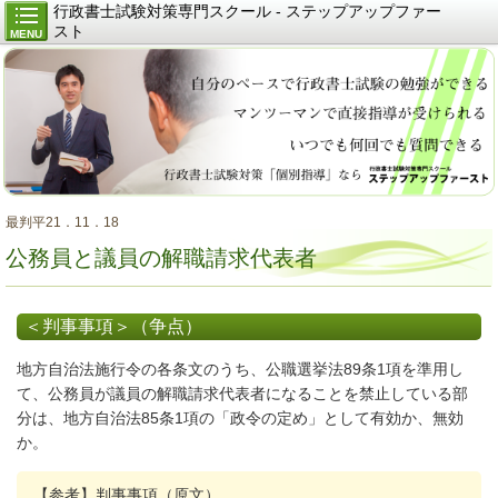
行政書士試験対策専門スクール - ステップアップファー
スト
MENU
最判平21．11．18
公務員と議員の解職請求代表者
＜判事事項＞（争点）
地方自治法施行令の各条文のうち、公職選挙法89条1項を準用し
て、公務員が議員の解職請求代表者になることを禁止している部
分は、地方自治法85条1項の「政令の定め」として有効か、無効
か。
【参考】判事事項（原文）