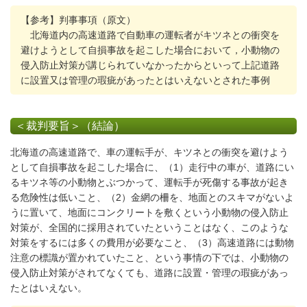
【参考】判事事項（原文）
北海道内の高速道路で自動車の運転者がキツネとの衝突を
避けようとして自損事故を起こした場合において，小動物の
侵入防止対策が講じられていなかったからといって上記道路
に設置又は管理の瑕疵があったとはいえないとされた事例
＜裁判要旨＞（結論）
北海道の高速道路で、車の運転手が、キツネとの衝突を避けよう
として自損事故を起こした場合に、（1）走行中の車が、道路にい
るキツネ等の小動物とぶつかって、運転手が死傷する事故が起き
る危険性は低いこと、（2）金網の柵を、地面とのスキマがないよ
うに置いて、地面にコンクリートを敷くという小動物の侵入防止
対策が、全国的に採用されていたということはなく、このような
対策をするには多くの費用が必要なこと、（3）高速道路には動物
注意の標識が置かれていたこと、という事情の下では、小動物の
侵入防止対策がされてなくても、道路に設置・管理の瑕疵があっ
たとはいえない。