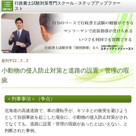
行政書士試験対策専門スクール - ステップアップファー
スト
MENU
最判平22．3．2
小動物の侵入防止対策と道路の設置・管理の瑕
疵
＜判事事項＞（争点）
北海道の高速道路で、車の運転手が、キツネとの衝突を避けよう
として自損事故を起こした場合に、小動物の侵入防止対策がされ
てなくても、道路に設置・管理の瑕疵があったとはいえない、と
判断された事例。