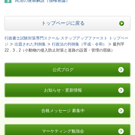
民法の逐条解説（債権各論）
トップページに戻る
行政書士試験対策専門スクール ステップアップファースト トップペー
ジ
出題された判例集
行政法の判例集（平成・令和）
最判平
22．3．2（小動物の侵入防止対策と道路の設置・管理の瑕疵）
公式ブログ
お知らせ・更新情報
合格メッセージ 募集中
マーケティング勉強会