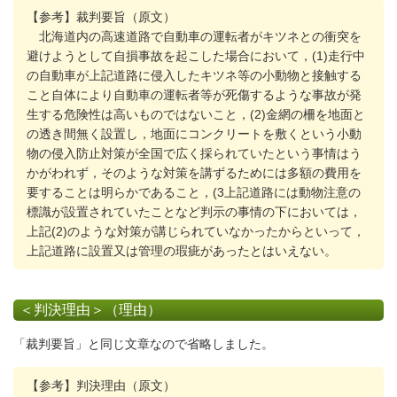
【参考】裁判要旨（原文）
北海道内の高速道路で自動車の運転者がキツネとの衝突を
避けようとして自損事故を起こした場合において，(1)走行中
の自動車が上記道路に侵入したキツネ等の小動物と接触する
こと自体により自動車の運転者等が死傷するような事故が発
生する危険性は高いものではないこと，(2)金網の柵を地面と
の透き間無く設置し，地面にコンクリートを敷くという小動
物の侵入防止対策が全国で広く採られていたという事情はう
かがわれず，そのような対策を講ずるためには多額の費用を
要することは明らかであること，(3上記道路には動物注意の
標識が設置されていたことなど判示の事情の下においては，
上記(2)のような対策が講じられていなかったからといって，
上記道路に設置又は管理の瑕疵があったとはいえない。
＜判決理由＞（理由）
「裁判要旨」と同じ文章なので省略しました。
【参考】判決理由（原文）