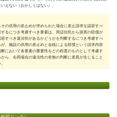
はいえない（おかしくはない）。
その供用の差止めが求められた場合に差止請求を認容すべ
断するにつき考慮すべき要素は、周辺住民から損害の賠償が
認容すべき違法性があるかどうかを判断するにつき考慮すべ
るが、施設の供用の差止めと金銭による賠償という請求内容
判断において各要素の重要性をどの程度のものとして考慮す
るから、右両場合の違法性の有無の判断に差異が生じること
い。
（外部リンク）