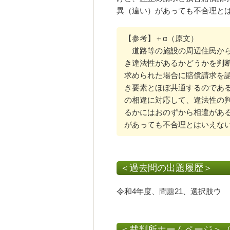
異（違い）があっても不合理と
【参考】＋α（原文）
道路等の施設の周辺住民から
き違法性があるかどうかを判
求められた場合に賠償請求を
き要素とほぼ共通するのであ
の相違に対応して、違法性の
るかにはおのずから相違があ
があっても不合理とはいえな
＜過去問の出題履歴＞
令和4年度、問題21、選択肢ウ
＜裁判所ホームページ＞