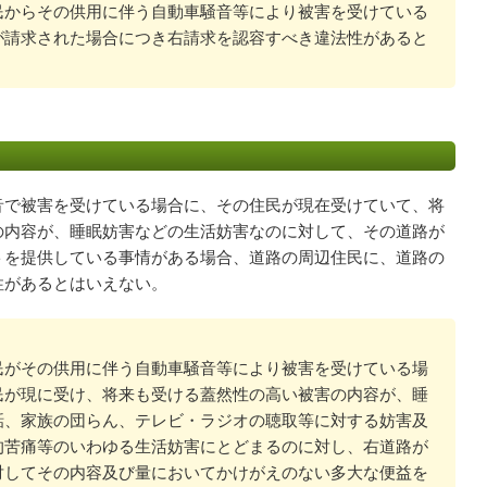
からその供用に伴う自動車騒音等により被害を受けている
が請求された場合につき右請求を認容すべき違法性があると
音で被害を受けている場合に、その住民が現在受けていて、将
の内容が、睡眠妨害などの生活妨害なのに対して、その道路が
トを提供している事情がある場合、道路の周辺住民に、道路の
性があるとはいえない。
がその供用に伴う自動車騒音等により被害を受けている場
民が現に受け、将来も受ける蓋然性の高い被害の内容が、睡
話、家族の団らん、テレビ・ラジオの聴取等に対する妨害及
的苦痛等のいわゆる生活妨害にとどまるのに対し、右道路が
対してその内容及び量においてかけがえのない多大な便益を