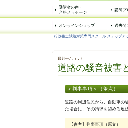
受講者の声・
講師プ
合格メッセージ
オンラインショップ
過去問
行政書士試験対策専門スクール ステップア
最判平7．7．7
道路の騒音被害
＜判事事項＞（争点）
道路の周辺住民から、自動車の
た場合に、その請求を認める違
【参考】判事事項（原文）