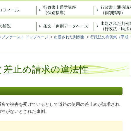
行政書士通学講座
行政書士通信講
ロフィール
（個別指導）
（個別指導）
出題された判例
の解説
条文・判例データベース
（行政法・民法
ップファースト トップページ
出題された判例集
行政法の判例集（平成
と差止め請求の違法性
騒音で被害を受けているとして道路の使用の差止めが請求され
法性がないとされた事例。