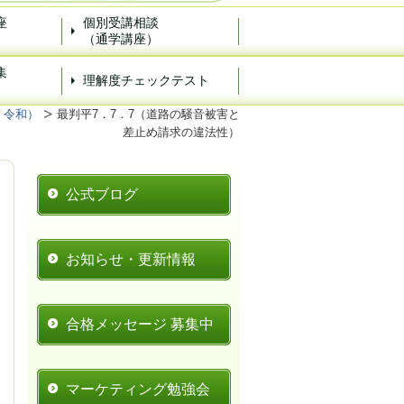
座
個別受講相談
（通学講座）
集
理解度チェックテスト
）
・令和）
最判平7．7．7（道路の騒音被害と
差止め請求の違法性）
公式ブログ
お知らせ・更新情報
合格メッセージ 募集中
マーケティング勉強会