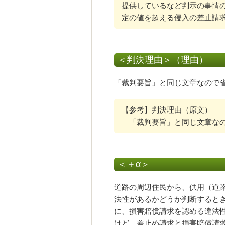
提供しているなど判示の事情
定の値を超える侵入の差止請
＜判決理由＞（理由）
「裁判要旨」と同じ文章なので
【参考】判決理由（原文）
「裁判要旨」と同じ文章なの
＜＋α＞
道路の周辺住民から、供用（道
法性があるかどうか判断すると
に、損害賠償請求を認める違法
けど、差止め請求と損害賠償請