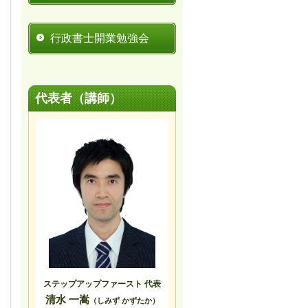
行政書士開業勉強会
代表者（講師）
ステップアップファースト 代表
清水 一嵩
（しみず かずたか）