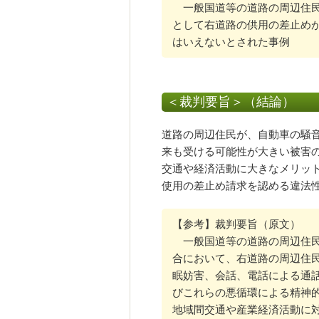
一般国道等の道路の周辺住民
として右道路の供用の差止め
はいえないとされた事例
＜裁判要旨＞（結論）
道路の周辺住民が、自動車の騒
来も受ける可能性が大きい被害
交通や経済活動に大きなメリッ
使用の差止め請求を認める違法
【参考】裁判要旨（原文）
一般国道等の道路の周辺住民
合において、右道路の周辺住
眠妨害、会話、電話による通
びこれらの悪循環による精神
地域間交通や産業経済活動に