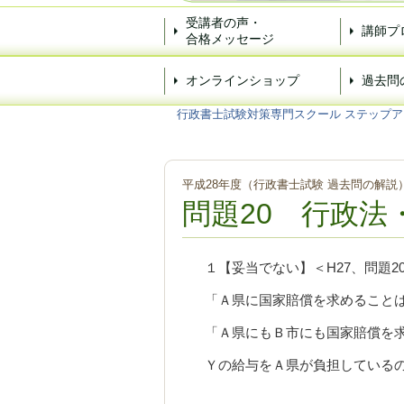
受講者の声・
講師プ
合格メッセージ
オンラインショップ
過去問
行政書士試験対策専門スクール ステップア
平成28年度（行政書士試験 過去問の解説
問題20 行政法
１【妥当でない】＜H27、問題2
「Ａ県に国家賠償を求めること
「Ａ県にもＢ市にも国家賠償を
Ｙの給与をＡ県が負担している