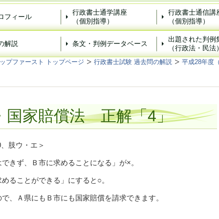
行政書士通学講座
行政書士通信講
ロフィール
（個別指導）
（個別指導）
出題された判例
の解説
条文・判例データベース
（行政法・民法
ップファースト トップページ
行政書士試験 過去問の解説
平成28年度
）
・国家賠償法 正解「4」
0、肢ウ・エ＞
はできず、Ｂ市に求めることになる」が×。
求めることができる」にすると○。
ので、Ａ県にもＢ市にも国家賠償を請求できます。