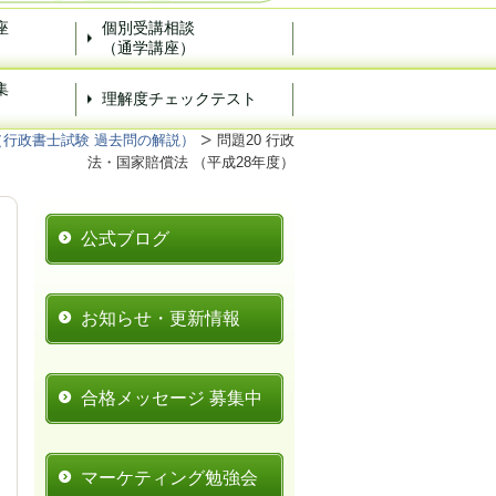
座
個別受講相談
（通学講座）
集
理解度チェックテスト
）
（行政書士試験 過去問の解説）
問題20 行政
法・国家賠償法 （平成28年度）
公式ブログ
お知らせ・更新情報
合格メッセージ 募集中
マーケティング勉強会