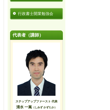
行政書士開業勉強会
代表者（講師）
ステップアップファースト 代表
清水 一嵩
（しみず かずたか）