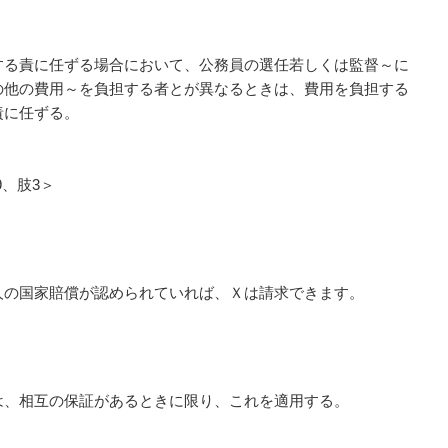
する責に任ずる場合において、公務員の選任若しくは監督～に
の他の費用～を負担する者とが異なるときは、費用を負担する
責に任ずる。
9、肢3＞
人の国家賠償が認められていれば、Ｘは請求できます。
は、相互の保証があるときに限り、これを適用する。