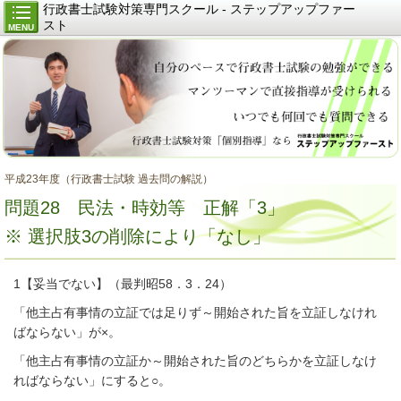
行政書士試験対策専門スクール - ステップアップファー
スト
MENU
平成23年度（行政書士試験 過去問の解説）
問題28 民法・時効等 正解「3」
※ 選択肢3の削除により「なし」
1【妥当でない】（最判昭58．3．24）
「他主占有事情の立証では足りず～開始された旨を立証しなけれ
ばならない」が×。
「他主占有事情の立証か～開始された旨のどちらかを立証しなけ
ればならない」にすると○。